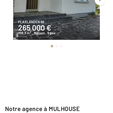
FLAXLANDEN 68
BR
265 000 €
4
2
108,3 m
, Maison
, 5 pcs
13
Notre agence à MULHOUSE