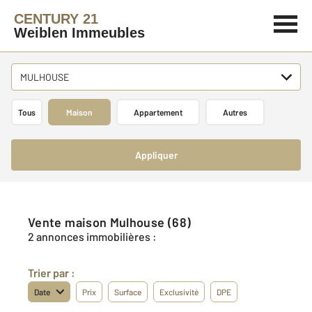
CENTURY 21
Weiblen Immeubles
MULHOUSE
Tous
Maison
Appartement
Autres
Appliquer
Vente maison Mulhouse (68)
2 annonces immobilières :
Trier par :
Date
Prix
Surface
Exclusivité
DPE