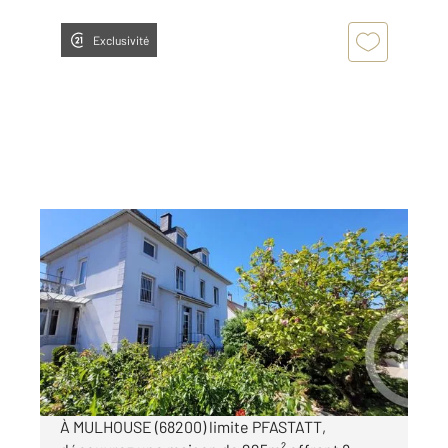
Exclusivité
MULHOUSE 68
2
224,12 m
, 10 pièces
Ref : 2326
Maison à vendre
369 000 €
Visiter le site dédié
À MULHOUSE (68200) limite PFASTATT,