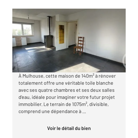
MULHOUSE 68
2
140 m
, 5 pièces
Ref : 1892
Maison à vendre
258 300 €
Visiter le site dédié
À Mulhouse, cette maison de 140m² à rénover
totalement offre une véritable toile blanche
avec ses quatre chambres et ses deux salles
d'eau, idéale pour imaginer votre futur projet
immobilier. Le terrain de 1075m², divisible,
comprend une dépendance à ...
Voir le détail du bien