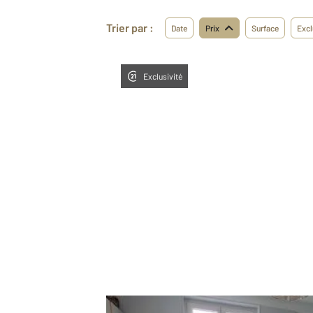
Trier par :
Date
Prix
Surface
Excl
Exclusivité