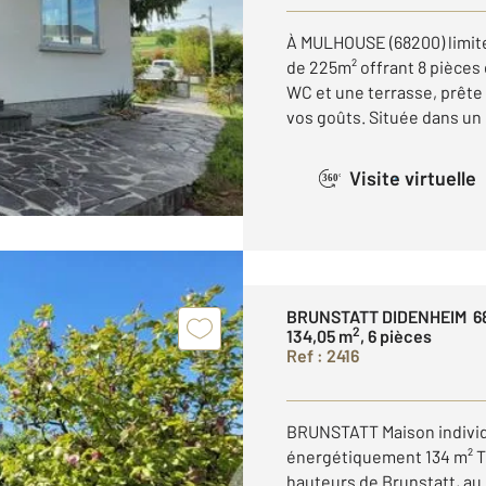
À MULHOUSE (68200) limit
de 225m² offrant 8 pièces 
WC et une terrasse, prête
vos goûts. Située dans un q
Visite virtuelle
360°
BRUNSTATT DIDENHEIM 6
2
134,05 m
, 6 pièces
Ref : 2416
BRUNSTATT Maison indivi
énergétiquement 134 m² Ter
hauteurs de Brunstatt, au 