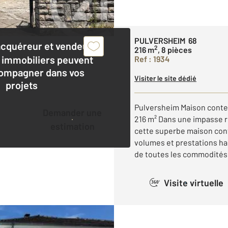
PULVERSHEIM 68
acquéreur et vendeur,
2
216 m
, 8 pièces
 immobiliers peuvent
Ref : 1934
ompagner dans vos
Visiter le site dédié
projets
Pulversheim Maison conte
Demander une
216 m² Dans une impasse r
estimation
cette superbe maison cont
volumes et prestations h
de toutes les commodités. 
Visite virtuelle
360°