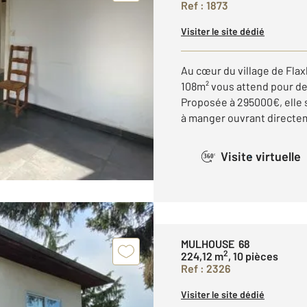
Ref : 1873
Visiter le site dédié
Au cœur du village de Fla
108m² vous attend pour dev
Proposée à 295000€, elle 
à manger ouvrant directeme
Visite virtuelle
360°
MULHOUSE 68
2
224,12 m
, 10 pièces
Ref : 2326
Visiter le site dédié