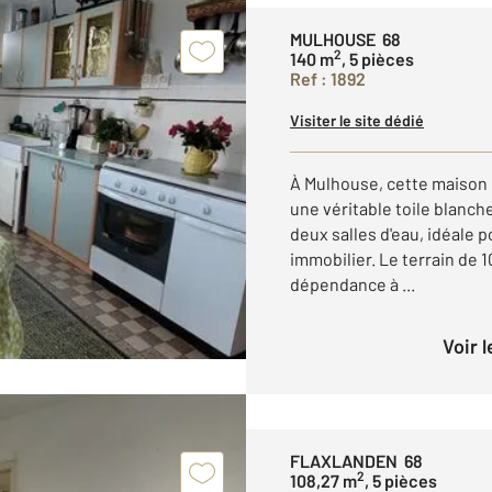
MULHOUSE 68
2
140 m
, 5 pièces
Ref : 1892
Visiter le site dédié
À Mulhouse, cette maison 
une véritable toile blanc
deux salles d'eau, idéale p
immobilier. Le terrain de 
dépendance à ...
Voir 
FLAXLANDEN 68
2
108,27 m
, 5 pièces