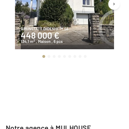
BRUNSTATT DIDENHEIM 68
RI
448 000 €
1
2
134,1 m
, Maison
, 6 pcs
82
Notre agence à MULHOUSE