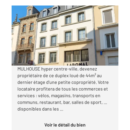
MULHOUSE 68
2
44,41 m
, 2 pièces
Ref : 2235
Appartement F2 à vendre
82 000 €
Visiter le site dédié
MULHOUSE hyper centre-ville, devenez
propriétaire de ce duplex loué de 44m² au
dernier étage d'une petite copropriété. Votre
locataire profitera de tous les commerces et
services : vélos, magasins, transports en
communs, restaurant, bar, salles de sport, ...
disponibles dans les ...
Voir le détail du bien