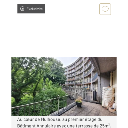
Exclusivité
MULHOUSE 68
2
92,76 m
, 4 pièces
Ref : 2359
Appartement F3 Bis à vendre
180 000 €
Visiter le site dédié
Au cœur de Mulhouse, au premier étage du
Bâtiment Annulaire avec une terrasse de 25m²,