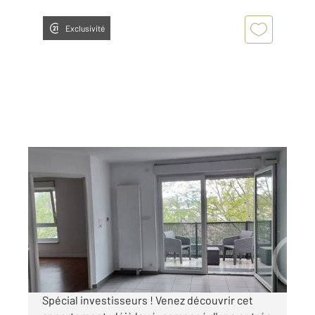
Exclusivité
MULHOUSE 68
2
42,55 m
, 2 pièces
Ref : 1640
Appartement F2 à vendre
90 000 €
Visiter le site dédié
Spécial investisseurs ! Venez découvrir cet