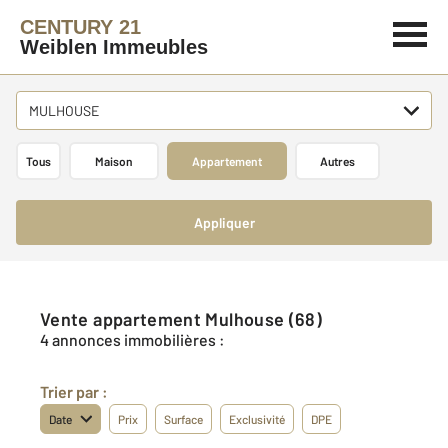
CENTURY 21
Weiblen Immeubles
MULHOUSE
Tous
Maison
Appartement
Autres
Appliquer
Vente appartement Mulhouse (68)
4 annonces immobilières :
Trier par :
Date
Prix
Surface
Exclusivité
DPE