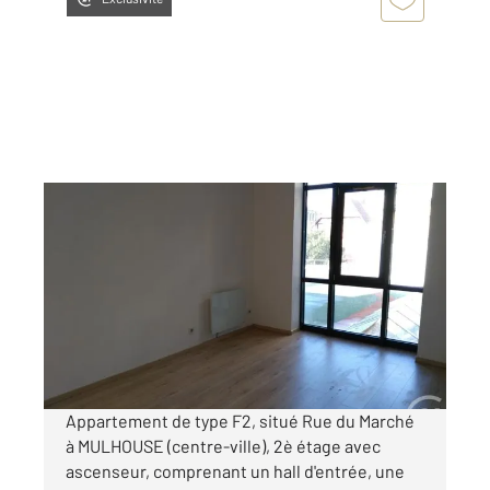
MULHOUSE 68
2
47 m
, 2 pièces
Ref : 2396
Appartement F2 à louer
490 €
par mois charges comprises
Appartement de type F2, situé Rue du Marché
à MULHOUSE (centre-ville), 2è étage avec
ascenseur, comprenant un hall d'entrée, une