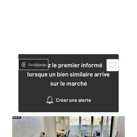
Soyez le premier informé
Exclusivité
lorsque un bien similaire arrive
sur le marché
Créer une alerte
MULHOUSE 68
2
97,47 m
, 5 pièces
Ref : 2316