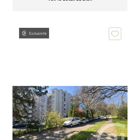
Exclusivité
MULHOUSE 68
2
78,78 m
, 4 pièces
Ref : 2325
Appartement F4 à louer
1 095 €
par mois charges comprises