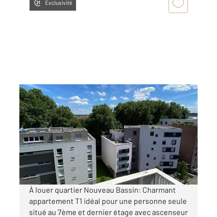
Exclusivité
MULHOUSE 68
2
29,63 m
, 1 pièce
Ref : 2004
Appartement F1 à louer
500 €
par mois charges comprises
À louer quartier Nouveau Bassin: Charmant
appartement T1 idéal pour une personne seule
situé au 7ème et dernier étage avec ascenseur