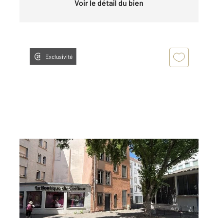
Voir le détail du bien
Exclusivité
MULHOUSE 68
2
22 m
, 2 pièces
Ref : 2422
Appartement F1 à louer
355 €
par mois charges comprises