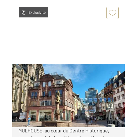
Exclusivité
MULHOUSE 68
2
80 m
, 3 pièces
Ref : 2299
Appartement F3 à louer
810 €
par mois charges comprises
MULHOUSE, au cœur du Centre Historique,