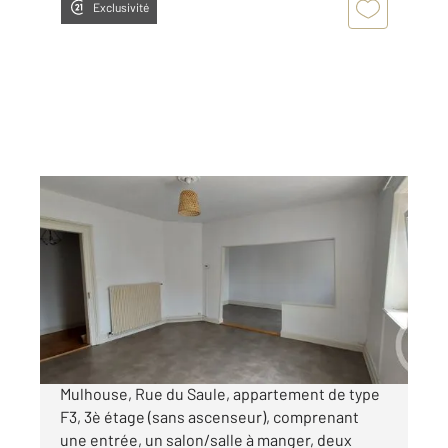
Exclusivité
MULHOUSE 68
2
90 m
, 3 pièces
Ref : 2392
Appartement F3 à louer
695 €
par mois charges comprises
Mulhouse, Rue du Saule, appartement de type
F3, 3è étage (sans ascenseur), comprenant
une entrée, un salon/salle à manger, deux