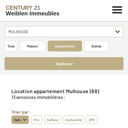
CENTURY 21
Weiblen Immeubles
MULHOUSE
Tous
Maison
Appartement
Autres
Appliquer
Location appartement Mulhouse (68)
13 annonces immobilières :
Trier par :
Date
Prix
Surface
Exclusivité
DPE