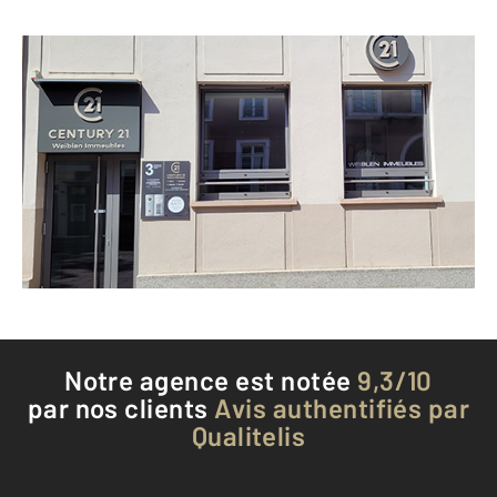
CENTURY 21 Weiblen Immeubles
3 avenue du Maréchal Foch
MULHOUSE - 68100
Envoyer un message
Téléphoner à l'agence
Notre agence est notée
9,3/10
par nos clients
Avis authentifiés par
Qualitelis