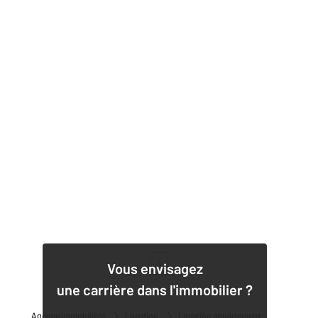
1
Vous envisagez
une carrière dans l'immobilier ?
Agence immobilière
Location
Location appartement