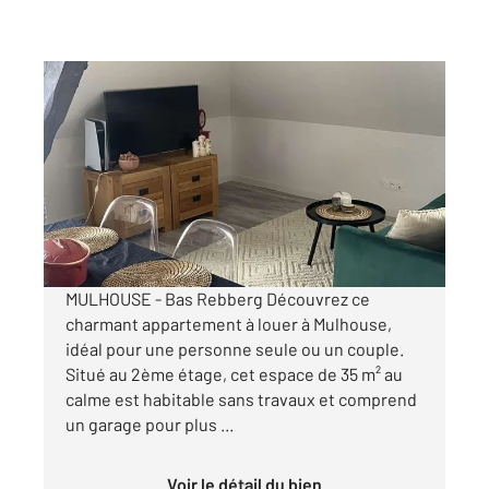
MULHOUSE 68
2
34,69 m
, 2 pièces
Ref : 2420
Appartement F2 à louer
710 €
par mois charges comprises
MULHOUSE - Bas Rebberg Découvrez ce
charmant appartement à louer à Mulhouse,
idéal pour une personne seule ou un couple.
Situé au 2ème étage, cet espace de 35 m² au
calme est habitable sans travaux et comprend
un garage pour plus ...
Voir le détail du bien